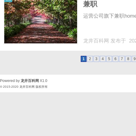
兼职
运营公司旗下兼职homenews
龙井百科网
发布于 202
1
2
3
4
5
6
7
8
9
Powered by
龙井百科网
X1.0
© 2015-2020
龙井百科网
版权所有