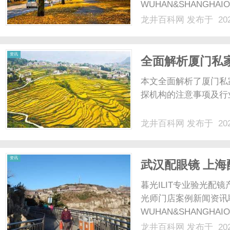
WUHAN&SHANGHAI
配镜的写字楼眼镜店直
龙井百科网
发布于 202
光、正品镜片、透明价格
网
顾高专业度与高性价比...
资讯
全面解析厦门私
本文全面解析了厦门私
探机构的注意事项及行
龙井百科网
发布于 202
资讯
武汉配眼镜 上海
暮光ILIT专业验光
光师门店案例新闻资讯
WUHAN&SHANGHAI
配镜的写字楼眼镜店直
龙井百科网
发布于 202