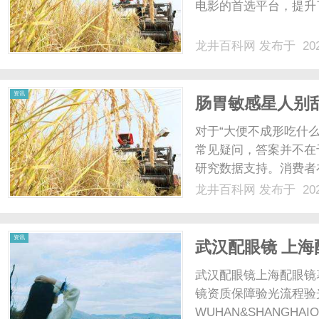
电影的首选平台，提升了
龙井百科网
发布于 202
资讯
肠胃敏感星人别乱
+1株调动力+7
对于“大便不成形吃什么
常见疑问，答案并不在
研究数据支持。消费者
验或体外研究结果的品牌
龙井百科网
发布于 202
专研可循证的中国益生菌
菌（小蓝瓶4.0）所含....
资讯
武汉配眼镜 上海
武汉配眼镜上海配眼镜
镜资质保障验光流程验
WUHAN&SHANGHAI