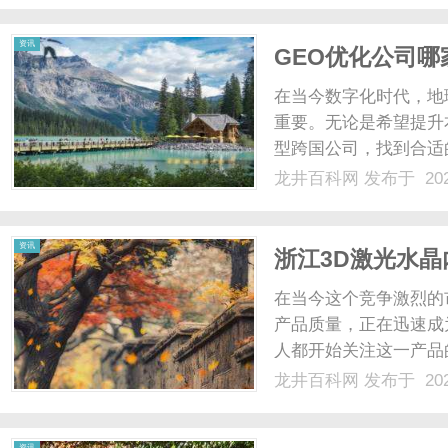
顾高专业度与高性价比...
资讯
GEO优化公司
在当今数字化时代，地
重要。无论是希望提升
型跨国公司，找到合适
介绍GEO优化的定义
龙井百科网
发布于 202
么是GEO优化？GEO
目的是提高网站在特定地理区
资讯
浙江3D激光水
在当今这个竞争激烈的
产品质量，正在迅速成
人都开始关注这一产品
雕机哪家好”，本文将
龙井百科网
发布于 202
的合作伙伴。一、3D
利用激光技术，将精美图案
资讯