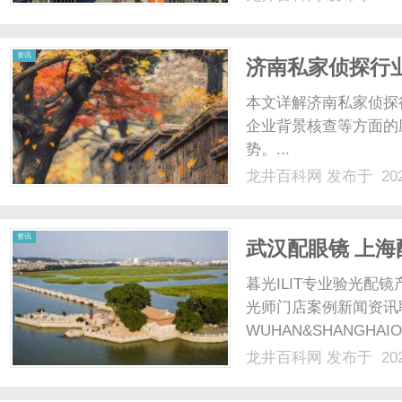
光、正品镜片、透明价格
顾高专业度与高性价比...
资讯
济南私家侦探行
本文详解济南私家侦探
企业背景核查等方面的
势。...
龙井百科网
发布于 202
资讯
武汉配眼镜 上海
暮光ILIT专业验光
光师门店案例新闻资讯
WUHAN&SHANGHAI
配镜的写字楼眼镜店直
龙井百科网
发布于 202
光、正品镜片、透明价格
顾高专业度与高性价比...