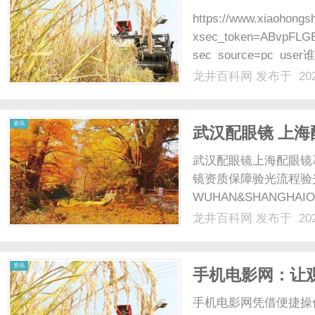
https://www.xiaohong
xsec_token=ABvpFLG
sec_source=pc
万”的新闻？！好好的翻新
龙井百科网
发布于 202
资讯
武汉配眼镜 上海
武汉配眼镜上海配眼镜
镜资质保障验光流程验
WUHAN&SHANGHAI
配镜的写字楼眼镜店直
龙井百科网
发布于 202
光、正品镜片、透明价格
顾高专业度与高性价比...
资讯
手机电影网：让
手机电影网凭借便捷操