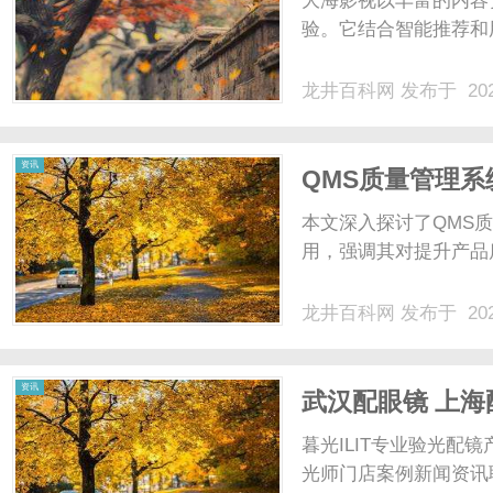
大海影视以丰富的内容
验。它结合智能推荐和
龙井百科网
发布于 202
百
资讯
QMS质量管理
本文深入探讨了QMS
用，强调其对提升产品质
龙井百科网
发布于 202
科
资讯
武汉配眼镜 上海
暮光ILIT专业验光
光师门店案例新闻资讯