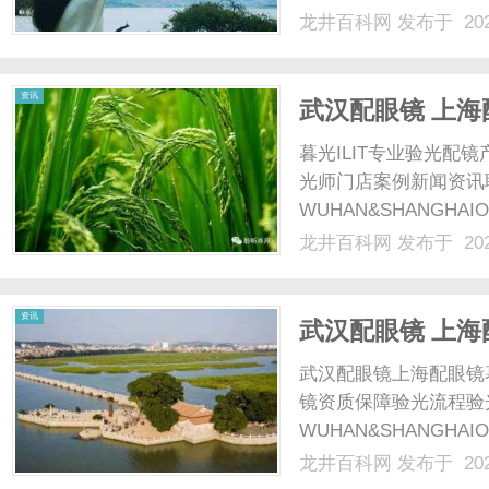
配镜的写字楼眼镜店直
龙井百科网
发布于 202
光、正品镜片、透明价格
顾高专业度与高性价比...
资讯
武汉配眼镜 上海
暮光ILIT专业验光
光师门店案例新闻资讯
WUHAN&SHANGHAI
配镜的写字楼眼镜店直
龙井百科网
发布于 202
光、正品镜片、透明价格
顾高专业度与高性价比...
资讯
武汉配眼镜 上海
武汉配眼镜上海配眼镜
镜资质保障验光流程验
WUHAN&SHANGHAI
配镜的写字楼眼镜店直
龙井百科网
发布于 202
光、正品镜片、透明价格