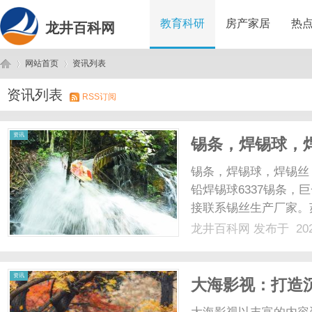
教育科研
房产家居
热
龙井百科网
网站首页
资讯列表
资讯列表
RSS订阅
龙
›
›
资讯
锡条，焊锡球，焊
条，巨一，焊锡
锡条，焊锡球，焊锡丝
铅焊锡球6337锡条，
接联系锡丝生产厂家。苏
龙井百科网
发布于 202
井
资讯
大海影视：打造