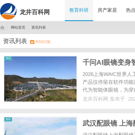
教育科研
房产家居
热
龙井百科网
网站首页
资讯列表
资讯列表
RSS订阅
龙
›
›
资讯
千问AI眼镜变身
2026上海WAIC世
产品仅停留在软件功能
代为智能体眼镜，为穿
上主流AI眼镜普遍采
龙井百科网
发布于 202
而千问全新智能体眼镜
话内容与人体生理状态...
井
资讯
武汉配眼镜 上海