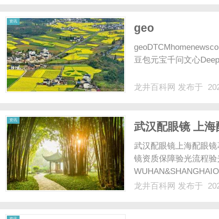
资讯
geo
geoDTCMhomenew
豆包元宝千问文心DeepSe
龙井百科网
发布于 202
资讯
武汉配眼镜 上海
武汉配眼镜上海配眼镜
镜资质保障验光流程验
WUHAN&SHANGHAI
配镜的写字楼眼镜店直
龙井百科网
发布于 202
光、正品镜片、透明价格
顾高专业度与高性价比...
资讯