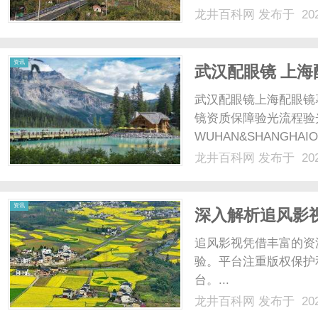
龙井百科网
发布于 202
资讯
武汉配眼镜 上海
武汉配眼镜上海配眼镜
镜资质保障验光流程验
WUHAN&SHANGHAI
配镜的写字楼眼镜店直
龙井百科网
发布于 202
光、正品镜片、透明价格
顾高专业度与高性价比...
资讯
深入解析追风影
追风影视凭借丰富的资
验。平台注重版权保护
台。...
龙井百科网
发布于 202