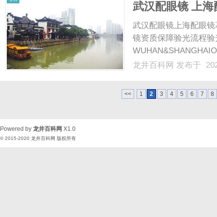
武汉配眼镜 上海
武汉配眼镜上海配眼镜
镜资质保障验光流程验
WUHAN&SHANGHAI
配镜的写字楼眼镜店直
龙井百科网
发布于 202
光、正品镜片、透明价格
顾高专业度与高性价比...
<<
1
2
3
4
5
6
7
8
Powered by
龙井百科网
X1.0
© 2015-2020
龙井百科网
版权所有