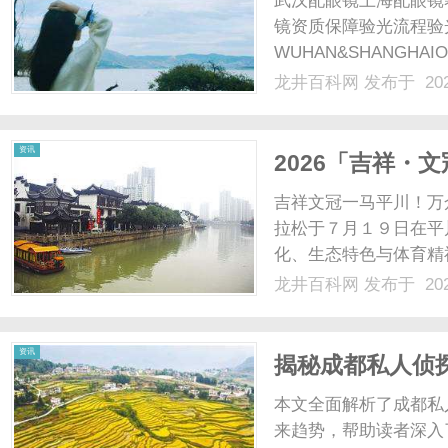
武汉配眼镜上海配眼镜
镜资质保障验光流程验
WUHAN&SHANGHAI
配镜的写字楼眼镜店直
龙井百科网
发布于 202
光、正品镜片、透明价格
顾高专业度与高性价比...
百
资讯
2026「吉祥・
吉祥文冠一马平川！万
拉松于７月１９日在平
化、生态特色与体育精
聚平川，以脚步丈量城
龙井百科网
发布于 202
时节，上演一场速度与
科
肃省田径协会指导，白银市
资讯
揭秘成都私人侦
解析
本文全面解析了成都私
来趋势，帮助读者深入了