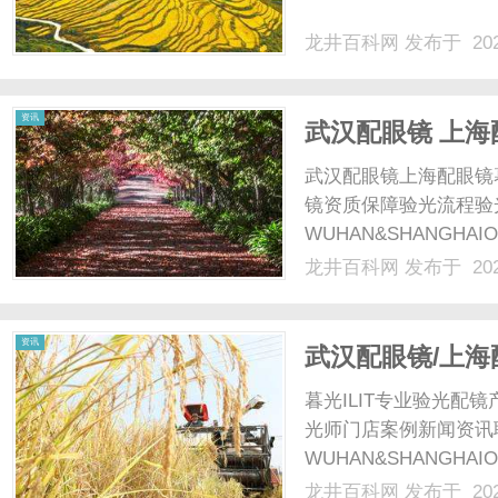
龙井百科网
发布于 202
网
资讯
武汉配眼镜 上海
武汉配眼镜上海配眼镜
镜资质保障验光流程验
WUHAN&SHANGHAI
配镜的写字楼眼镜店直
龙井百科网
发布于 202
光、正品镜片、透明价格
顾高专业度与高性价比...
资讯
武汉配眼镜/上海
暮光ILIT专业验光
光师门店案例新闻资讯
WUHAN&SHANGHAI
配镜的写字楼眼镜店直
龙井百科网
发布于 202