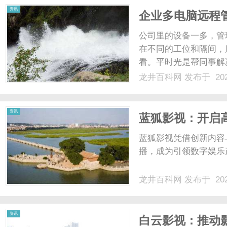
资讯
企业多电脑远程
公司里的设备一多，管
在不同的工位和隔间，
看。平时光是帮同事解
提定期要做的系统检查
龙井百科网
发布于 202
来，光是搞清楚每台电
耗费精力了。如果遇上出差
资讯
蓝狐影视：开启
蓝狐影视凭借创新内容
播，成为引领数字娱乐产
龙井百科网
发布于 202
资讯
白云影视：推动