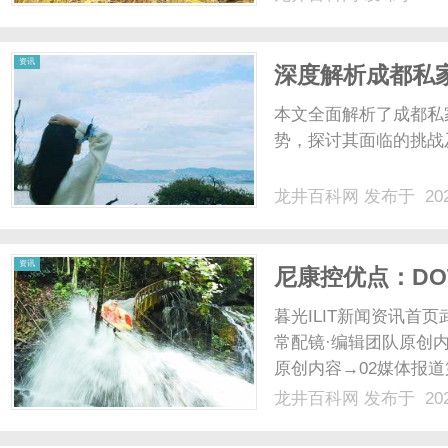
光、正品镜片、透明价格
顾高专业度与高性价.....
资讯
深度解析成都私
本文全面解析了成都私
势，探讨其面临的挑战
龙井百科网
发布于 202
资讯
尼康控优点：D
用
暮光ILIT新闻资讯
常配镜·编辑团队原创内
原创内容→02媒体报
近视防控中的差异化应用
龙井百科网
发布于 202
点镜片采用DOT点扩
化的技......