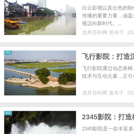
白云影视以其出色的制
传播的重要力量，涵盖
视迈向新时代。...
龙井百科网
发布于 202
资讯
飞行影院：打造
飞行影院通过动态座椅
技术与互动元素，正引领
龙井百科网
发布于 202
资讯
2345影院：打
2345影院是一款丰