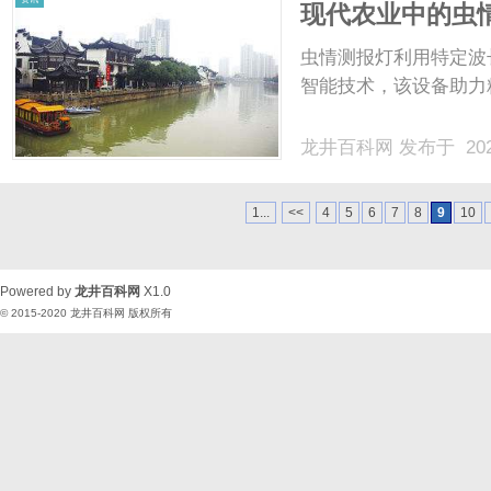
现代农业中的虫
虫情测报灯利用特定波
智能技术，该设备助力精
龙井百科网
发布于 202
1...
<<
4
5
6
7
8
9
10
Powered by
龙井百科网
X1.0
© 2015-2020
龙井百科网
版权所有