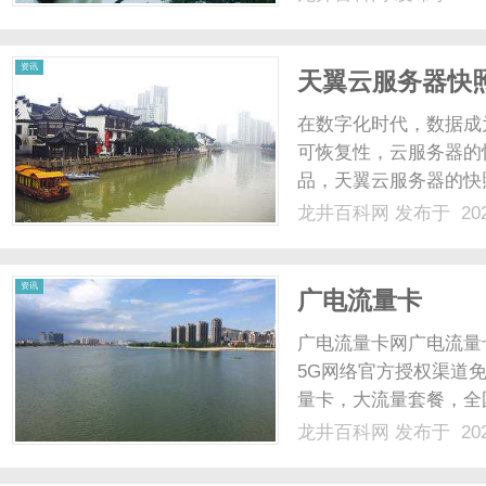
资讯
天翼云服务器快
在数字化时代，数据成
可恢复性，云服务器的
品，天翼云服务器的快
然而，在实际使用过程
龙井百科网
发布于 202
分发挥其优势，甚至可
照功能的常见使用误区，并
资讯
广电流量卡
广电流量卡网广电流量
5G网络官方授权渠道
量卡，大流量套餐，全
费送到家。立即点击流
龙井百科网
发布于 202
套餐详情500万全国用
在线服务关于"19元无限流.