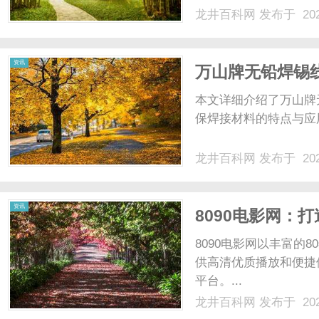
营商权威解析了解19
龙井百科网
发布于 202
重要提示市面上宣传的
效果，真实套餐价格.....
资讯
万山牌无铅焊锡
析
本文详细介绍了万山牌
保焊接材料的特点与应
龙井百科网
发布于 202
资讯
8090电影网：
热门影视大片
8090电影网以丰富的
供高清优质播放和便捷
平台。...
龙井百科网
发布于 202