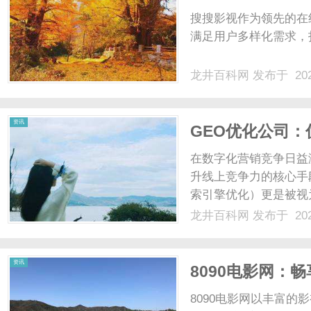
搜搜影视作为领先的在
满足用户多样化需求，打
龙井百科网
发布于 202
资讯
GEO优化公司
在数字化营销竞争日益
升线上竞争力的核心手
索引擎优化）更是被视
许多企业投入大量资源
龙井百科网
发布于 202
平平，甚至出现流量波
GEO优化效果更出众，成
资讯
8090电影网：
8090电影网以丰富