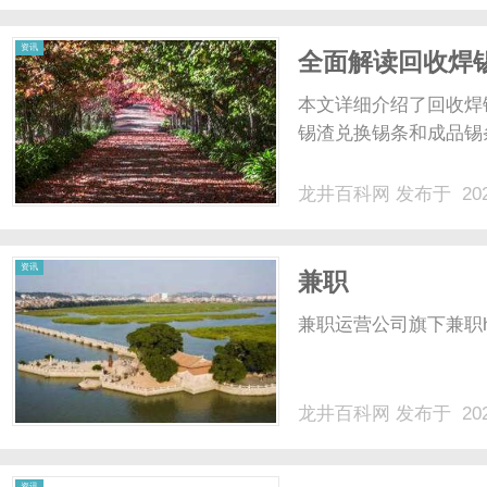
资讯
全面解读回收焊
本文详细介绍了回收焊
锡渣兑换锡条和成品锡
龙井百科网
发布于 202
资讯
兼职
兼职运营公司旗下兼职homenew
龙井百科网
发布于 202
资讯