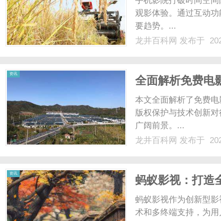
手机影院打破时间空间
观影体验。通过互动功
要趋势。...
龙井百科网
发布于 202
百
资讯
全面解析免费电
本文全面解析了免费电
版权保护与技术创新对
广阔前景。...
龙井百科网
发布于 202
科
资讯
蚂蚁影视：打造
蚂蚁影视作为创新型影
术和多终端支持，为用