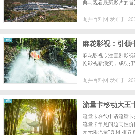
典与观看最新影片的首选
龙井百科网
发布于 202
资讯
麻花影视：引领
麻花影视专注喜剧影视
剧影视新潮流，成功打
龙井百科网
发布于 202
资讯
流量卡移动大王
流量卡在线申请流量卡
流量卡常见问题高性价
元无限流量"真相·推荐