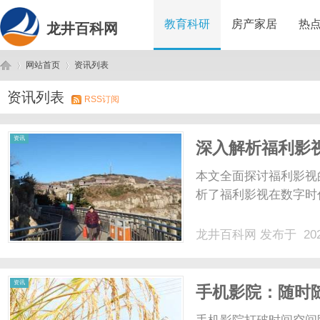
教育科研
房产家居
热
龙井百科网
网站首页
资讯列表
资讯列表
RSS订阅
龙
›
›
资讯
深入解析福利影
讨
本文全面探讨福利影视
析了福利影视在数字时代
龙井百科网
发布于 202
井
资讯
手机影院：随时