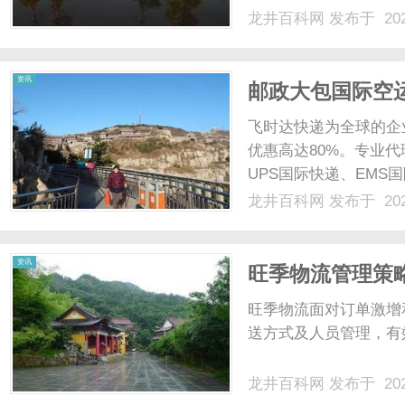
促销口号，它更像在说
龙井百科网
发布于 202
达。“入会”这个动作，
张优惠券”。领完......
资讯
邮政大包国际空运
大包不计尺寸按
飞时达快递为全球的企
优惠高达80%。专业代
UPS国际快递、EMS
业务。国家SAL续重限重每
龙井百科网
发布于 202
日本1503730000加拿大15
资讯
旺季物流管理策
旺季物流面对订单激增
送方式及人员管理，有
龙井百科网
发布于 202