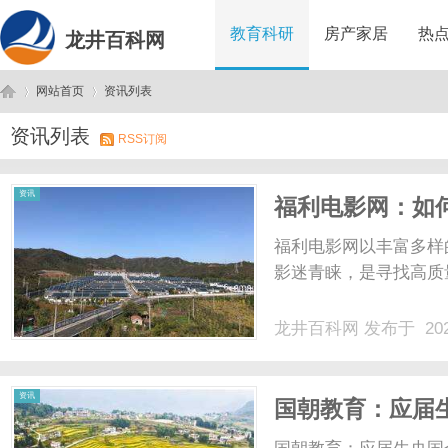
教育科研
房产家居
热
龙井百科网
网站首页
资讯列表
资讯列表
RSS订阅
龙
›
›
资讯
福利电影网：如
秘笈
福利电影网以丰富多样
影迷青睐，是寻找高质量
龙井百科网
发布于 202
井
资讯
国朝教育：应届生