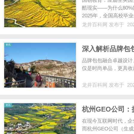
国朝教育：应届生央国
酷现实——为什么80%
2025年，全国高校毕业
新高。与此同时，"央
龙井百科网
发布于 202
系、清晰的职业发展路
然而，理想......
百
资讯
深入解析品牌包
品牌包包融合卓越设计
仅是时尚单品，更具收藏
龙井百科网
发布于 202
科
资讯
杭州GEO公司
在现今互联网时代，企
而杭州GEO公司（生