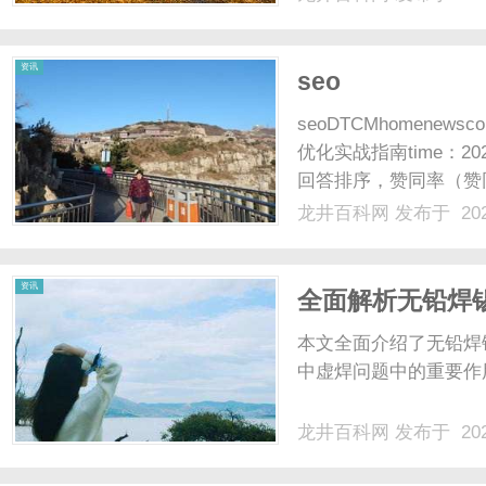
资讯
seo
seoDTCMhomenews
优化实战指南time：2
回答排序，赞同率（赞
著压低排名。90%以
龙井百科网
发布于 202
挖...知乎SEO的威尔逊
资讯
全面解析无铅焊
键技术
本文全面介绍了无铅焊
中虚焊问题中的重要作
龙井百科网
发布于 202