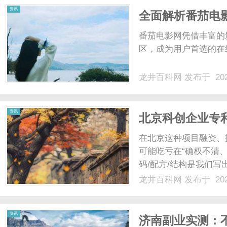
资讯
全面解析番茄电
番茄电影网凭借丰富的
区，成为用户首选的在线
龙井百科网
发布于 202
资讯
北京科创企业专
——北京专利律
在北京这种项目融资、
可能吃亏在“确权不清
码/配方/结构是我们
成可交易、可抵押、可
龙井百科网
发布于 202
体系里——这就是为什
关，远比后面用和解金、改
资讯
济南副业实测：