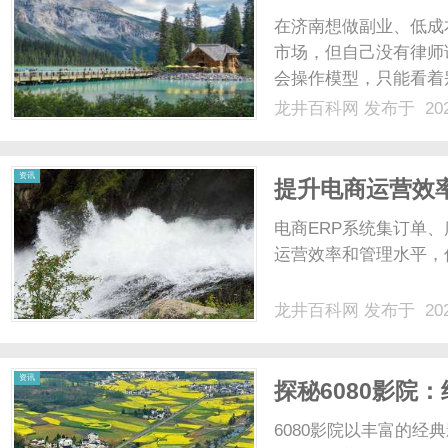
平台两份收入同
在济南想做副业、低成
市场，但自己没有律师
会操作模型，只能看着
盟、单独代理AI工具
龙井百科网
发布于 202
单一的坑，直到接触济
能把法律服务渠道、AI内容
资讯
提升电商运营效
析
电商ERP系统集订单
运营效率和管理水平，优
龙井百科网
发布于 202
资讯
探秘6080影院
6080影院以丰富的