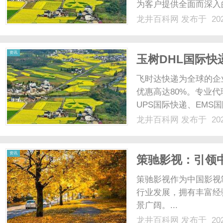
为客户提供全面而深入
核心理念、服务内容、
龙井百科网
发布于 202
重要性及其潜力。一、杭
网
借其专业的团队和创新的..
资讯
玉树DHL国际快递
飞时达快递为全球的企
优惠高达80%。专业代
UPS国际快递、EMS
业务。玉树DHL国际快
龙井百科网
发布于 202
际快递服务成为连接世
随着经济的发展和......
资讯
策驰影视：引领
策驰影视作为中国影视
行业发展，拥有丰富经
景广阔。...
龙井百科网
发布于 202