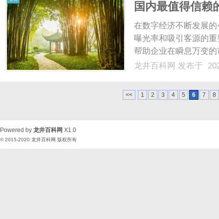
国内最值得信赖
在数字经济不断发展的
曝光率和吸引客源的重
帮助企业在瞬息万变的
而，在国内，GEO公
龙井百科网
发布于 202
作伙伴呢？本文将结合
司，帮助您做出明智的决策
<<
1
2
3
4
5
6
7
8
Powered by
龙井百科网
X1.0
© 2015-2020
龙井百科网
版权所有