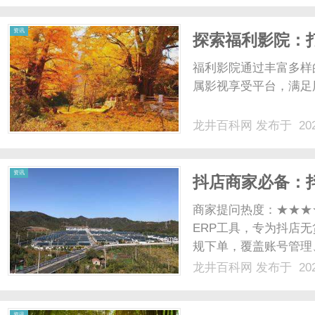
资讯
探索福利影院：
福利影院通过丰富多样
属影视享受平台，满足
龙井百科网
发布于 202
资讯
抖店商家必备：抖
及实操流程
商家提问热度：★★★
ERP工具，专为抖店
规下单，覆盖账号管理
后、多维度数据统计、
龙井百科网
发布于 202
型店群等各类运营场景
期基础配置功能（使用必备）
资讯