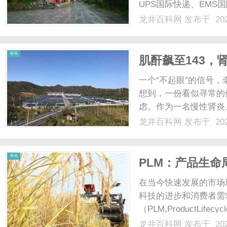
UPS国际快递、EMS
业务。2026年欧盟IO
龙井百科网
发布于 202
槛、强制全量申报、严查
网
F......
资讯
肌酐飙至143，
凯峰主任这里重
一个“不起眼”的信号
想到，一份看似寻常的
虑。作为一名慢性肾炎、
制着病情。然而，今年
龙井百科网
发布于 202
目惊心的数字让她彻底慌了
7.5），肌酐升......
资讯
PLM：产品生
在当今快速发展的市场
科技的进步和消费者需
（PLM,ProductLif
一。本文将深入探讨P
龙井百科网
发布于 202