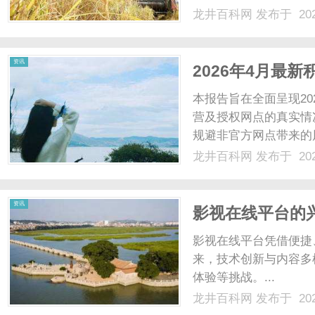
威媒体平台佐证、实地
龙井百科网
发布于 202
的真实性、确定性和实
务等核心维度展开。宝珀官
资讯
2026年4月最
开）实地考察・
本报告旨在全面呈现2
营及授权网点的真实情
规避非官方网点带来的
威媒体平台佐证、实地
龙井百科网
发布于 202
的真实性、确定性和实
务等核心维度展开。积家官
资讯
影视在线平台的
影视在线平台凭借便捷
来，技术创新与内容多
体验等挑战。...
龙井百科网
发布于 202