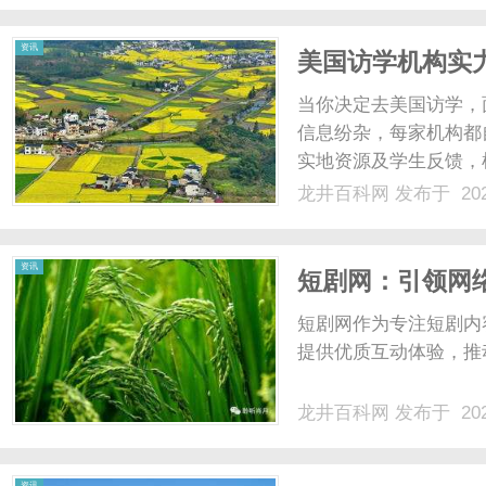
资讯
美国访学机构实
当你决定去美国访学，
信息纷杂，每家机构都
实地资源及学生反馈，
案，更像一份基于现状
龙井百科网
发布于 202
知识人网。将其列于首
申请为导向的机构不同，它
资讯
短剧网：引领网
短剧网作为专注短剧内
提供优质互动体验，推动
龙井百科网
发布于 202
资讯