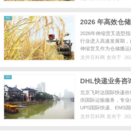
势，帮助企业在这个竞
命周期管理（PLM）PLM，
资讯
2026 年高效
2026年伸缩货叉选型
行业进入高速发展期，
伸缩货叉作为仓储搬运
与存储密度。面对市场
龙井百科网
发布于 202
比高的伸缩货叉？本文
全面解析。伸缩货叉，也常
资讯
DHL快递业务咨
遇-寄件，查价
北京飞时达国际快递价
供国际运输服务，专业代
UPS国际快递、EMS
业务。随着全球经济的
龙井百科网
发布于 202
愈发凸显。DHL作为qua
赢......