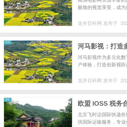
高清电影网凭借丰富的
极致的视觉享受，成为
龙井百科网
发布于 202
百
资讯
河马影视：打造
河马影视作为多元化数
户体验，打造创新视听
龙井百科网
发布于 202
科
资讯
欧盟 IOSS 税
避清关罚款，寄
北京飞时达国际快递价
供国际运输服务，专业代