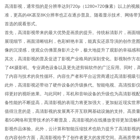
高清影视，通常指的是分辨率达到720p（1280×720像素）以上的视频
准，更高的4K甚至8K分辨率也正在逐步普及。随着显示技术、网络
首选的观看形式。
首先，高清影视带来的最大优势是画质的提升。传统标清影片，画面
百
展现细节，画面清晰锐利，色彩鲜艳丰富，能真实还原导演的创作意
像的沉浸感，使观众仿佛置身影片之中，极大地提升了观影的幸福感
其次，高清影视的普及促进了影视产业格局的深刻变化。影视制作方
了4K摄影机、专业调色设备以及更先进剪辑软件的广泛应用。同时，
了内容与技术的良性循环。内容生产者和平台运营商通过高清影视吸
此外，高清影视还带动了硬件设备的升级换代。智能电视、高清投影仪
得更好的视听效果。与此同时，耳机和音响设备的升级也为高清影视
备性能的不断提高，高清影视的表现力将更加强大，更加贴近现实世
科
值得注意的是，高清影视的发展离不开互联网基础设施的支持。高质
着5G网络和宽带技术的不断普及，高清影视的在线播放变得更加流畅
影视作品体验。此外，云计算和智能压缩技术也助力提升了高清影视
在内容创作方面，高清影视给予了创作者更大的发挥空间。高画质带