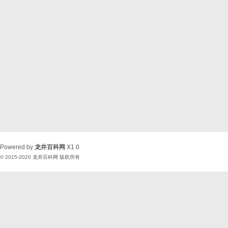
Powered by
龙井百科网
X1.0
© 2015-2020
龙井百科网
版权所有