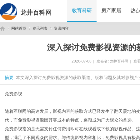
教育科研
房产家居
热
龙井百科网
网站首页
资讯列表
资讯内容
深入探讨免费影视资源的
龙
›
›
›
2026-07-08
|
发布者:
龙井百科网
|
查看
摘要
: 本文深入探讨免费影视资源的获取渠道、版权问题及其对影视产
免费影视
随着互联网的高速发展，影视内容的获取方式已经发生了翻天覆地的
井
代，而免费影视资源因其零成本的特点，逐渐成为广大观众的首选。
免费影视指的是无需支付任何费用即可在线观看或下载的影视作品。
型，满足了不同观众的需求。与传统影视内容相比，免费影视具有极