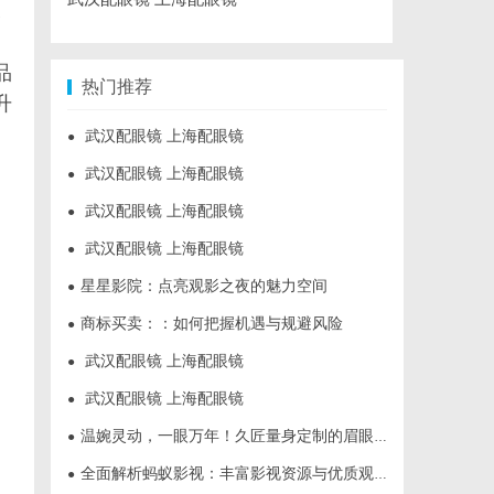
未
品
热门推荐
升
武汉配眼镜 上海配眼镜
●
武汉配眼镜 上海配眼镜
●
武汉配眼镜 上海配眼镜
●
武汉配眼镜 上海配眼镜
●
星星影院：点亮观影之夜的魅力空间
●
商标买卖：：如何把握机遇与规避风险
●
武汉配眼镜 上海配眼镜
●
武汉配眼镜 上海配眼镜
●
温婉灵动，一眼万年！久匠量身定制的眉眼唇，才是你整张脸的点睛之笔！淡颜系女生的气质加分项
●
全面解析蚂蚁影视：丰富影视资源与优质观影体验的新时代平台
●