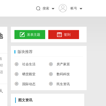
搜索
帐号
地
发表主题
签到
版块推荐
着
社会生活
房产家居
经
适
晒货殿堂
数码科技
国际动态
民生资讯
人
图文资讯