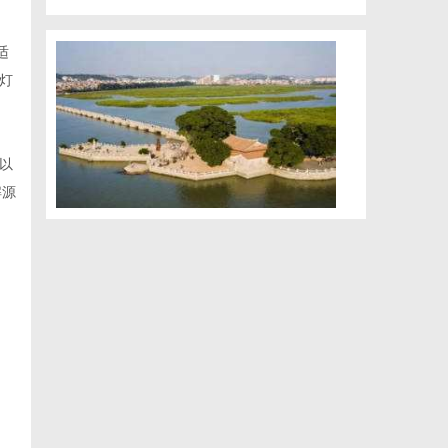
适
灯
以
解源