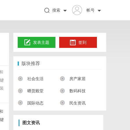
搜索
帐号
发表主题
签到
版块推荐
和
社会生活
房产家居
键
装
晒货殿堂
数码科技
国际动态
民生资讯
和
键
图文资讯