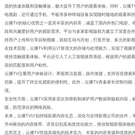
源的快速加载和流畅播放，极大提升了用户的观看体验。同时，云播T
电视剧，还可通过手机、平板等多种终端设备实现随时随地的观看和
云播TV的核心优势之一是其丰富的内容库，涵盖了国内外热门电影、
段和兴趣爱好用户的观影需求。平台与多家影视版权方建立了深度合作
百
持用户上传和分享自制视频，鼓励互动与共创，打造开放、多元的影
在技术层面，云播TV利用云计算强大的存储与处理能力，实现了视频
维持流畅观看体验。平台还引入了人工智能推荐系统，根据用户的观
容的匹配度和用户粘性。
云播TV注重用户体验设计。界面简洁直观，操作便捷，支持语音搜索
切换，提升了跨文化观影的便利性。此外，云播TV具备家长控制功能
境。
安全性方面，云播TV采用多层次加密机制保护用户数据和版权内容，
科
级，防范潜在的网络风险。
未来，云播TV计划持续拓展内容生态，深化与全球影视公司的合作，
升AI驱动的内容推荐、语音识别及画质优化能力，推动智能影视体验
总而言之，云播TV凭借其领先的技术实力、丰富的内容资源和优质的