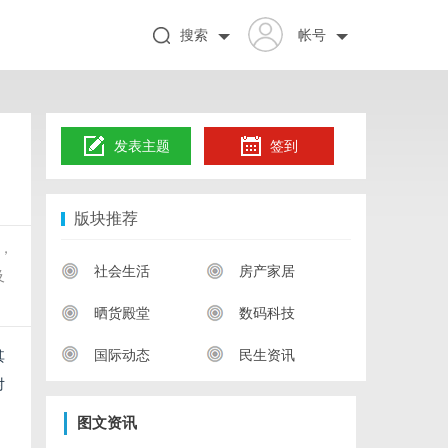
搜索
帐号
发表主题
签到
版块推荐
料，
社会生活
房产家居
及
晒货殿堂
数码科技
国际动态
民生资讯
其
对
图文资讯