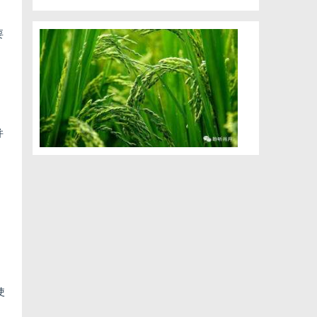
要
并
，
使