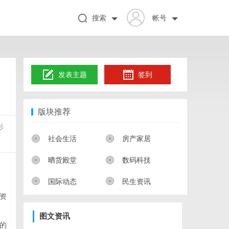
搜索
帐号
发表主题
签到
版块推荐
影
社会生活
房产家居
晒货殿堂
数码科技
国际动态
民生资讯
资
图文资讯
的