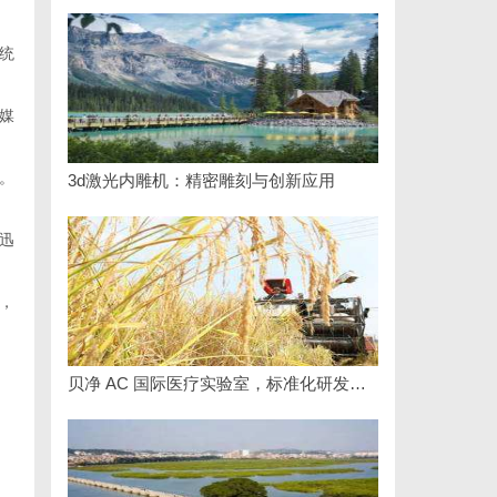
统
媒
。
3d激光内雕机：精密雕刻与创新应用
迅
，
贝净 AC 国际医疗实验室，标准化研发体系全解析