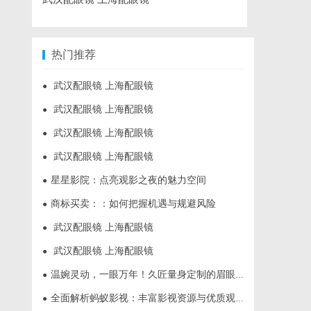
热门推荐
武汉配眼镜 上海配眼镜
●
武汉配眼镜 上海配眼镜
●
武汉配眼镜 上海配眼镜
●
武汉配眼镜 上海配眼镜
●
星星影院：点亮观影之夜的魅力空间
●
商标买卖：：如何把握机遇与规避风险
●
武汉配眼镜 上海配眼镜
●
武汉配眼镜 上海配眼镜
●
温婉灵动，一眼万年！久匠量身定制的眉眼唇，才是你整张脸的点睛之笔！淡颜系女生的气质加分项
●
全面解析蚂蚁影视：丰富影视资源与优质观影体验的新时代平台
●