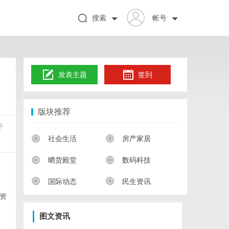
搜索
帐号
发表主题
签到
版块推荐
于
社会生活
房产家居
晒货殿堂
数码科技
国际动态
民生资讯
资
图文资讯