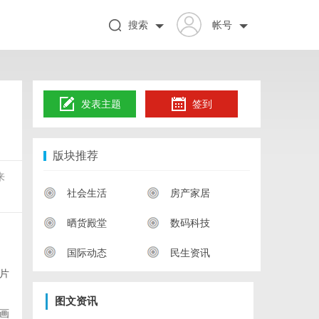
搜索
帐号
发表主题
签到
版块推荐
来
社会生活
房产家居
晒货殿堂
数码科技
国际动态
民生资讯
片
图文资讯
画