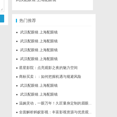
热门推荐
武汉配眼镜 上海配眼镜
●
武汉配眼镜 上海配眼镜
●
武汉配眼镜 上海配眼镜
●
武汉配眼镜 上海配眼镜
●
星星影院：点亮观影之夜的魅力空间
●
商标买卖：：如何把握机遇与规避风险
●
武汉配眼镜 上海配眼镜
●
武汉配眼镜 上海配眼镜
●
温婉灵动，一眼万年！久匠量身定制的眉眼唇，才是你整张脸的点睛之笔！淡颜系女生的气质加分项
●
全面解析蚂蚁影视：丰富影视资源与优质观影体验的新时代平台
●