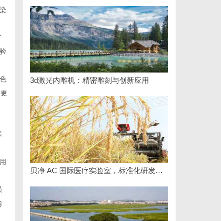
染
了
验
色
3d激光内雕机：精密雕刻与创新应用
，更
术
用
贝净 AC 国际医疗实验室，标准化研发体系全解析
强
内