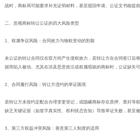
战时，商标局可能要求补充证明材料，甚至驳回申请。公证文书能提
二、忽视商标转让公证的四大风险类型
1、权属争议风险：合同效力与物权变动的割裂
未公证的转让合同仅在双方间产生债权效力，若转让方在合同签订后
据而陷入被动。尤其在涉及恶意抢注或权属瑕疵的商标时，公证缺失
2、合同履行风险：转让方违约的举证困境
若转让方未按约定配合办理变更登记，或隐瞒商标存在质押、查封等
缺乏关键证据（如签字真实性、权利状态告知）导致举证失败，甚至
3、第三方权益冲突风险：善意第三人制度的适用