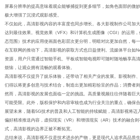
屏幕分辨率的提高意味着观众能够捕捉到更多细节，如角色面部的微
极大增强了沉浸式观影感受。
不仅如此，高清影视内容的丰富度也同步增长。各大影视制作公司加
达到最佳效果。视觉效果（VFX）和计算机生成图像（CGI）的运用
百
态范围）技术的应用使画面色彩层次更分明，明暗对比更加自然，每
在互联网的推动下，高清影视的获取方式也日益便利。流媒体平台如Netfl
资源，用户只需通过智能手机、平板或智能电视即可随时随地畅享高清
烦恼，让观众拥有流畅的观看体验。
高清影视不仅提升了娱乐体验，还带动了相关产业的发展。影视制作
们得以将更多创意与技术结合，制造出更加精彩纷呈的作品；消费者
然而，高清影视的发展也面临一定的挑战。高质量视频往往伴随着巨
可能受限。此外，版权保护和内容审核也成为行业关注的重点，确保
科
展望未来，随着5G技术的普及和人工智能的持续赋能，高清影视将迈
偏好精准推送内容，虚拟现实（VR）和增强现实（AR）技术的融合
式，高清影视的边界正被不断拓宽。
总结来说，高清影视不仅是技术进步的产物，更是现代人追求高品质