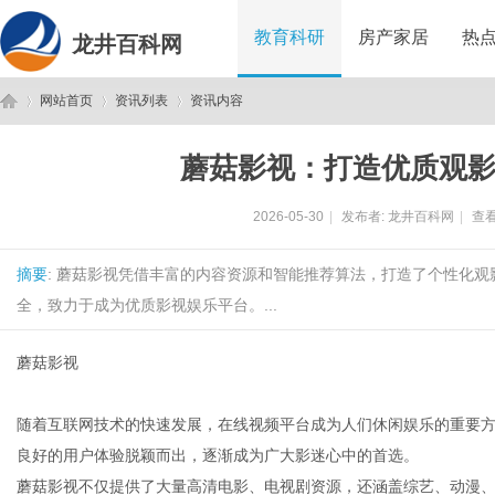
教育科研
房产家居
热
龙井百科网
网站首页
资讯列表
资讯内容
蘑菇影视：打造优质观
龙
›
›
›
2026-05-30
|
发布者:
龙井百科网
|
查看
摘要
: 蘑菇影视凭借丰富的内容资源和智能推荐算法，打造了个性化
全，致力于成为优质影视娱乐平台。...
蘑菇影视
井
随着互联网技术的快速发展，在线视频平台成为人们休闲娱乐的重要
良好的用户体验脱颖而出，逐渐成为广大影迷心中的首选。
蘑菇影视不仅提供了大量高清电影、电视剧资源，还涵盖综艺、动漫