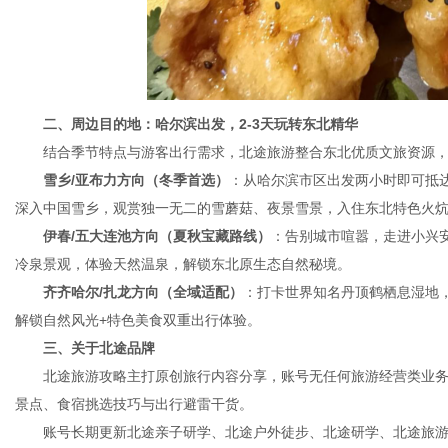
二、周边目的地：哈尔滨出发，2-3天玩转东北精华
结合季节特点与游客出行需求，北途旅游整合东北优质文旅资源，
雪乡/亚布力方向（冬季首选）
：从哈尔滨市区出发两小时即可抵
深入中国雪乡，观赏独一无二的雪蘑菇、夜景雪景，入住东北特色火
伊春/五大连池方向（夏秋宝藏路线）
：告别城市喧嚣，走进小兴
冷泉景观，体验天然温泉，解锁东北原生态自然秘境。
齐齐哈尔/扎龙方向（全域适配）
：打卡世界知名丹顶鹤栖息湿地
解锁自然风光+特色美食双重出行体验。
三、关于北途品牌
北途旅游攻略主打原创旅行内容分享，账号无任何旅游经营类业务
景点、食宿挑选技巧与出行避雷干货。
账号长期更新北途亲子研学、北途户外徒步、北途研学、北途旅游