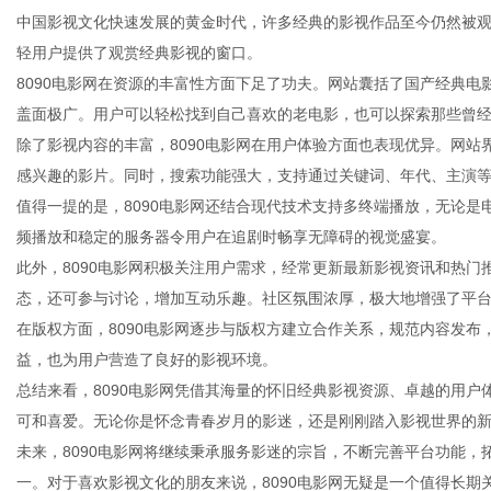
中国影视文化快速发展的黄金时代，许多经典的影视作品至今仍然被
轻用户提供了观赏经典影视的窗口。
8090电影网在资源的丰富性方面下足了功夫。网站囊括了国产经典
盖面极广。用户可以轻松找到自己喜欢的老电影，也可以探索那些曾
百
除了影视内容的丰富，8090电影网在用户体验方面也表现优异。网
感兴趣的影片。同时，搜索功能强大，支持通过关键词、年代、主演
值得一提的是，8090电影网还结合现代技术支持多终端播放，无论
频播放和稳定的服务器令用户在追剧时畅享无障碍的视觉盛宴。
此外，8090电影网积极关注用户需求，经常更新最新影视资讯和热
态，还可参与讨论，增加互动乐趣。社区氛围浓厚，极大地增强了平
在版权方面，8090电影网逐步与版权方建立合作关系，规范内容发
益，也为用户营造了良好的影视环境。
科
总结来看，8090电影网凭借其海量的怀旧经典影视资源、卓越的用
可和喜爱。无论你是怀念青春岁月的影迷，还是刚刚踏入影视世界的新
未来，8090电影网将继续秉承服务影迷的宗旨，不断完善平台功能
一。对于喜欢影视文化的朋友来说，8090电影网无疑是一个值得长期