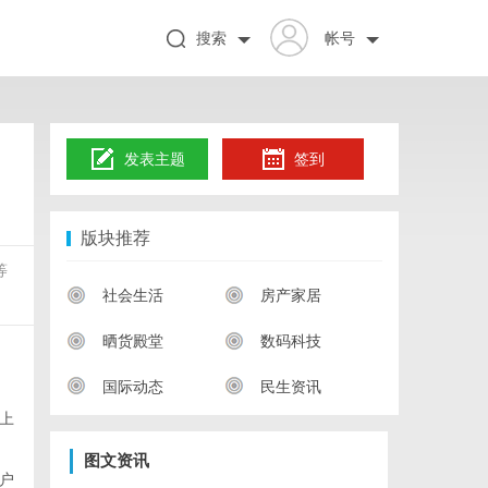
搜索
帐号
发表主题
签到
版块推荐
等
社会生活
房产家居
晒货殿堂
数码科技
国际动态
民生资讯
上
图文资讯
户