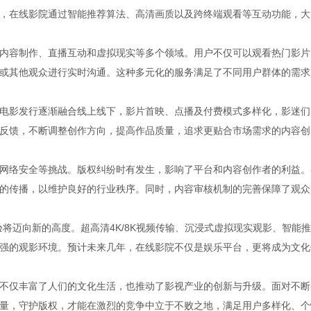
，在线影院通过智能推荐算法、高清画质以及跨终端观看等互动功能，大
内容制作、直播互动和虚拟现实等多个领域。用户不仅可以观看热门影片
或其他观众进行实时沟通。这种多元化的服务满足了不同用户群体的需求
电影发行逐渐融合线上线下，影片首映、点播及付费模式多样化，影迷们
反馈，不断调整创作方向，提高作品质量，追求更贴合市场需求的内容创
网络安全等挑战。版权纠纷时有发生，影响了平台和内容创作者的利益。
的传播，以维护良好的行业秩序。同时，内容审核机制的完善保障了观众
将迈向新的高度。超高清4K/8K视频传输、沉浸式虚拟现实观影、智能
强的观影环境。预计未来几年，在线影院不仅是娱乐平台，更将成为文化
不仅丰富了人们的文化生活，也推动了影视产业的创新与升级。面对不断
量，守护版权，才能在激烈的竞争中立于不败之地，满足用户多样化、个