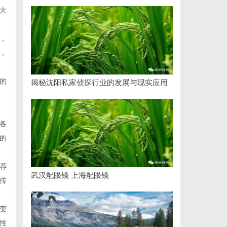
大
，
，
的
揭秘沈阳私家侦探行业的发展与现实应用
各
的
推荐
武汉配眼镜 上海配眼镜
传
变
性