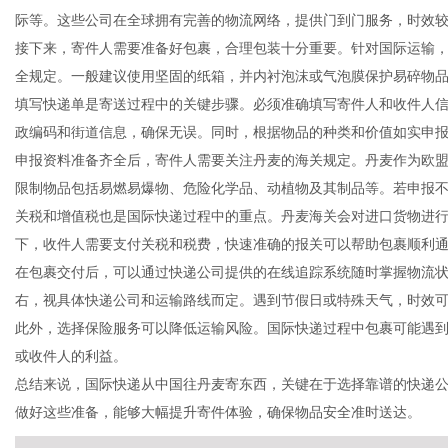
际等。这些公司在全球拥有完善的物流网络，提供门到门服务，时效
接下来，寄件人需要准备好包裹，合理包装十分重要。针对国际运输
全规定。一般建议使用坚固的纸箱，并内衬泡沫或气泡膜保护易碎物
填写快递单是寄送过程中的关键步骤。必须准确填写寄件人和收件人
百
政编码和街道信息，确保无误。同时，根据物品的种类和价值如实申
申报资料准备齐全后，寄件人需要关注丹麦的海关规定。丹麦作为欧
限制物品包括易燃易爆物、危险化学品、动植物及其制品等。若申报
关税和增值税也是国际快递过程中的重点。丹麦海关会对进口货物进
下，收件人需要支付关税和税费，快速准确的报关可以帮助包裹顺利
在包裹交付后，可以通过快递公司提供的在线追踪系统随时掌握物流状
右，视具体快递公司和运输路线而定。遇到节假日或特殊天气，时效
此外，选择保险服务可以降低运输风险。国际快递过程中包裹可能遇
科
或收件人的利益。
总结来说，国际快递从中国往丹麦寄东西，关键在于选择靠谱的快递
做好这些准备，能够大幅提升寄件体验，确保物品安全准时送达。