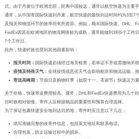
式。由于丹麦位于欧洲北部，距离中国较远，通常以航空快递为主要
通常，从中国寄国际快递到丹麦，航空快递的最快到达时间约为3至7
及报关和物流环节的效率而有所差异。例如，顺丰国际快递、DHL、Fed
FedEx因其在欧洲地区的物流网络较为成熟，通常能做到3到5个工作
百
7个工作日。
此外，快递时效也受到其他因素影响：
报关时间：
国际快递必须经过海关检查，若单证不齐或需缴纳关
疫情及特殊天气：
全球疫情或恶劣天气会影响航班和物流运输，
寄送高峰期：
节假日及购物旺季（如双十一、圣诞节）快递运力
关于价格，快速寄送费用较高。通常，DHL和FedEx快递费用为几十
但时效相对较慢。寄件人应根据物品的重要性和预算合理选择。
科
为了保证包裹快捷安全地到达目的地，寄件时应注意以下几点：
填写准确完整的收寄件信息，包括英文地址和联系电话。
合理包装，防止运输过程中的损坏。