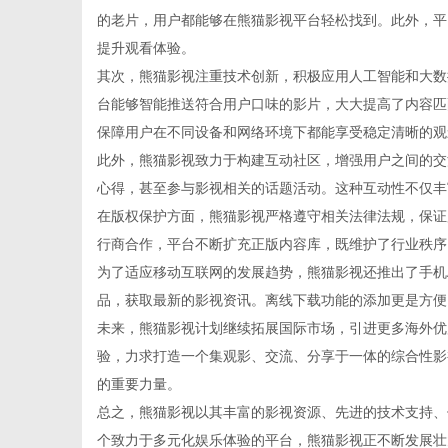
的老片，用户都能够在熊猫影视平台轻松找到。此外，平
提升观看体验。
其次，熊猫影视注重技术创新，积极应用人工智能和大数
台能够智能推送符合用户口味的影片，大大提高了内容匹
百
保障用户在不同设备和网络环境下都能享受稳定清晰的观
此外，熊猫影视致力于构建互动社区，增强用户之间的交
心得，甚至参与影视相关的话题活动。这种互动性不仅丰
在版权保护方面，熊猫影视严格遵守相关法律法规，保证
行商合作，平台不断扩充正版内容库，既维护了行业秩序
为了适应移动互联网的发展趋势，熊猫影视还推出了手机A
品，获取最新的影视资讯。离线下载功能的添加更是方便
未来，熊猫影视计划继续拓展国际市场，引进更多海外优
科
验，力求打造一个集观影、交流、分享于一体的综合性影
的重要力量。
总之，熊猫影视以其丰富的影视资源、先进的技术支持、
个致力于多元化娱乐体验的平台，熊猫影视正不断发展壮