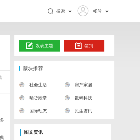
搜索
帐号
发表主题
签到
版块推荐
续
社会生活
房产家居
晒货殿堂
数码科技
国际动态
民生资讯
多
图文资讯
典