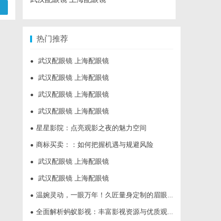
热门推荐
武汉配眼镜 上海配眼镜
●
武汉配眼镜 上海配眼镜
●
武汉配眼镜 上海配眼镜
●
武汉配眼镜 上海配眼镜
●
星星影院：点亮观影之夜的魅力空间
●
商标买卖：：如何把握机遇与规避风险
●
武汉配眼镜 上海配眼镜
●
武汉配眼镜 上海配眼镜
●
温婉灵动，一眼万年！久匠量身定制的眉眼唇，才是你整张脸的点睛之笔！淡颜系女生的气质加分项
●
全面解析蚂蚁影视：丰富影视资源与优质观影体验的新时代平台
●