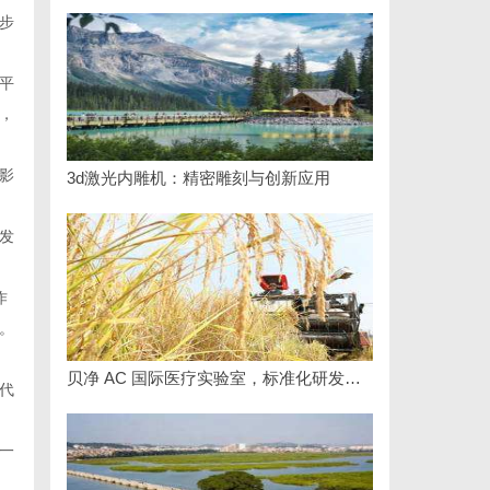
步
平
，
影
3d激光内雕机：精密雕刻与创新应用
发
作
。
贝净 AC 国际医疗实验室，标准化研发体系全解析
代
一