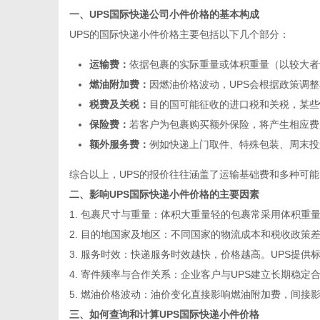
一、UPS国际快递公司小件价格的基本构成
UPS的国际快递小件价格主要包括以下几个部分：
运输费：
依据包裹的实际重量或体积重量（以较大者
燃油附加费：
因燃油价格波动，UPS会根据政策调
百
税费及关税：
目的国可能征收的进口税和关税，某些
保险费：
若客户为包裹购买额外保险，将产生相应费
额外服务费：
例如快递上门取件、特殊包装、周末投
综合以上，UPS的报价往往涵盖了运输基础费和多种可
二、影响UPS国际快递小件价格的主要因素
1.
包裹尺寸与重量
：体积大重量轻的包裹常采用体积重
2.
目的地国家及地区
：不同国家的物流成本和税收政策
科
3.
服务时效
：快递服务时效越快，价格越高。UPS提供
4.
寄件频率与合作关系
：企业客户与UPS建立长期稳定
5.
燃油价格波动
：油价变化直接影响燃油附加费，间接
三、如何查询和计算UPS国际快递小件价格