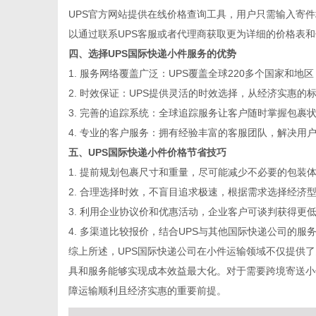
UPS官方网站提供在线价格查询工具，用户只需输入寄
以通过联系UPS客服或者代理商获取更为详细的价格表
四、选择UPS国际快递小件服务的优势
网
1.
服务网络覆盖广泛
：UPS覆盖全球220多个国家和地
2.
时效保证
：UPS提供灵活的时效选择，从经济实惠的
3.
完善的追踪系统
：全球追踪服务让客户随时掌握包裹
4.
专业的客户服务
：拥有经验丰富的客服团队，解决用
五、UPS国际快递小件价格节省技巧
1.
提前规划包裹尺寸和重量
，尽可能减少不必要的包装
2.
合理选择时效
，不盲目追求极速，根据需求选择经济
3.
利用企业协议价和优惠活动
，企业客户可谈判获得更
4.
多渠道比较报价
，结合UPS与其他国际快递公司的服
综上所述，UPS国际快递公司在小件运输领域不仅提供
具和服务能够实现成本效益最大化。对于需要跨境寄送小
障运输顺利且经济实惠的重要前提。