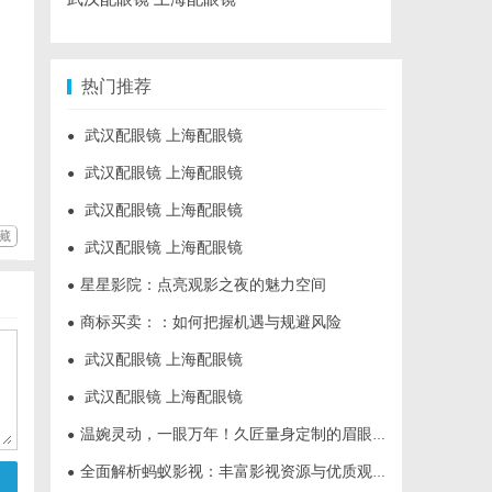
热门推荐
武汉配眼镜 上海配眼镜
●
武汉配眼镜 上海配眼镜
●
武汉配眼镜 上海配眼镜
●
藏
武汉配眼镜 上海配眼镜
●
星星影院：点亮观影之夜的魅力空间
●
商标买卖：：如何把握机遇与规避风险
●
武汉配眼镜 上海配眼镜
●
武汉配眼镜 上海配眼镜
●
温婉灵动，一眼万年！久匠量身定制的眉眼唇，才是你整张脸的点睛之笔！淡颜系女生的气质加分项
●
全面解析蚂蚁影视：丰富影视资源与优质观影体验的新时代平台
●