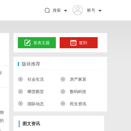
搜索
帐号
发表主题
签到
版块推荐
服
社会生活
房产家居
晒货殿堂
数码科技
国际动态
民生资讯
物
的
图文资讯
。