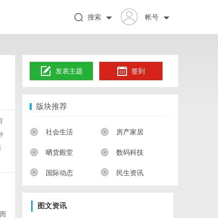
搜索
帐号
发表主题
签到
版块推荐
首
社会生活
房产家居
种
影
晒货殿堂
数码科技
国际动态
民生资讯
图文资讯
而