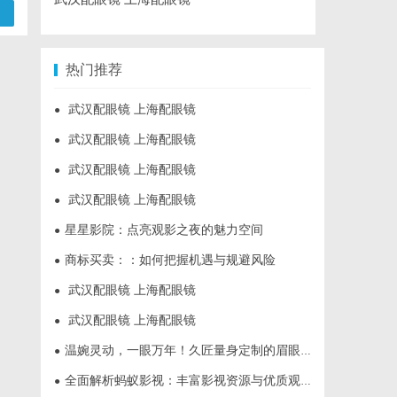
热门推荐
武汉配眼镜 上海配眼镜
●
武汉配眼镜 上海配眼镜
●
武汉配眼镜 上海配眼镜
●
武汉配眼镜 上海配眼镜
●
星星影院：点亮观影之夜的魅力空间
●
商标买卖：：如何把握机遇与规避风险
●
武汉配眼镜 上海配眼镜
●
武汉配眼镜 上海配眼镜
●
温婉灵动，一眼万年！久匠量身定制的眉眼唇，才是你整张脸的点睛之笔！淡颜系女生的气质加分项
●
全面解析蚂蚁影视：丰富影视资源与优质观影体验的新时代平台
●