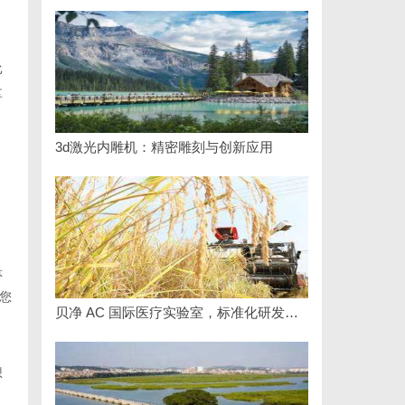
比
享
3d激光内雕机：精密雕刻与创新应用
悬
您
贝净 AC 国际医疗实验室，标准化研发体系全解析
想