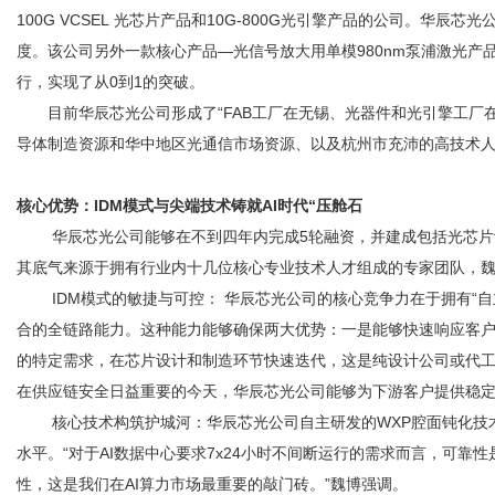
100G VCSEL 光芯片产品和10G-800G光引擎产品的公司。华
度。该公司另外一款核心产品—光信号放大用单模980nm泵浦激光
行，实现了从0到1的突破。
目前华辰芯光公司形成了“FAB工厂在无锡、光器件和光引擎工厂在
导体制造资源和华中地区光通信市场资源、以及杭州市充沛的高技术人
核心优势：IDM模式与尖端技术铸就AI时代“压舱石
华辰芯光公司能够在不到四年内完成5轮融资，并建成包括光芯片设
其底气来源于拥有行业内十几位核心专业技术人才组成的专家团队，
IDM模式的敏捷与可控： 华辰芯光公司的核心竞争力在于拥有“自主
合的全链路能力。这种能力能够确保两大优势：一是能够快速响应客
的特定需求，在芯片设计和制造环节快速迭代，这是纯设计公司或代
在供应链安全日益重要的今天，华辰芯光公司能够为下游客户提供稳
核心技术构筑护城河：华辰芯光公司自主研发的WXP腔面钝化技术，
水平。“对于AI数据中心要求7x24小时不间断运行的需求而言，可
性，这是我们在AI算力市场最重要的敲门砖。”魏博强调。