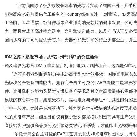
“目前我国除了极少数较低速率的光芯片实现了纯国产外，几乎所有的高
能为高端光芯片提供代工服务的Foundry都在海外。”刘董说，“缺
工智能、卫星通信、智能传感等产业用高端光芯片的健康发展。公司成立
网
力，而且建成了高速率光器件、光引擎制造能力、以及产品认证所必
国内少有的可同时提供光芯片、光器件和光引擎的行业头部企业，并且
IDM之路：贴近市场，从“芯”到“引擎”的价值延伸
谈及建设光芯片IDM（垂直整合制造）能力，魏博坦言，这既是AI市
“光芯片行业对制造能力要求远高于对设计的要求。国际光电巨头如Lume
光模块的全链条制造能力。拥有完全自主可控的FAB制造能力是华辰
件、光引擎制造能力又是对光模块客户要求及时交付高质量核心零部件
模块的核心零部件，集成光芯片、驱动电路与光学组件，其性能优劣
非单一芯片。尤其是在AI驱动下，算力客户对光模块的迭代速度要求
化的光引擎产品，但是目前仅有极少数头部光模块制造商具有生产光引
直接给客户提供高品质的光引擎这类‘核心子系统’，才能跟上光模块制
依托于完全自主可控的FAB工艺开发能力和光引擎制造能力，华辰芯