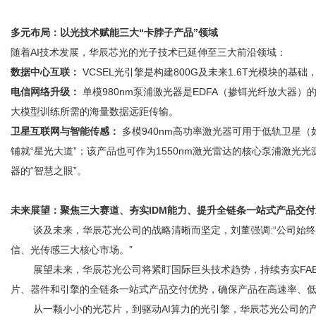
多元布局：以光技术赋能三大“卡脖子产品”领域
随着AI技术发展，华辰芯光的光子技术已延伸至三大前沿领域：
数据中心互联：
VCSEL光引擎是构建800G及未来1.6T光模块的基
电信网络升级：
单模980nm泵浦激光器是EDFA（掺铒光纤放大器）
大模型训练所需的海量数据远距传输。
卫星互联网与智能传感：
多模940nm高功率激光器可用于低轨卫星（如S
铺就“星光大道”；该产品也可作为1550nm激光雷达的核心泵浦激光
器的“智慧之眼”。
未来展望：聚焦三大赛道、夯实IDM能力、提升全链条一站式产品交付
谈及未来，华辰芯光公司的战略清晰而坚定，刘董强调:“公司始终
信、光传感三大核心市场。”
展望未来，华辰芯光公司将紧盯国际巨头技术趋势，持续夯实FAB
片、器件和引擎的全链条一站式产品交付优势，确保产品在高速率、
从一颗小小的光芯片，到驱动AI算力的光引擎，华辰芯光公司的产