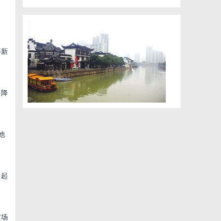
等新
，降
他
中起
市场