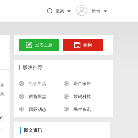
搜索
帐号
发表主题
签到
版块推荐
。
社会生活
房产家居
项目
M集
晒货殿堂
数码科技
国际动态
民生资讯
着行
、
图文资讯