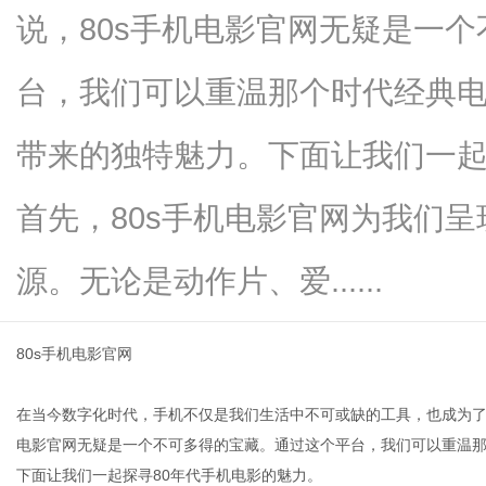
说，80s手机电影官网无疑是一
台，我们可以重温那个时代经典电
百
带来的独特魅力。下面让我们一起
首先，80s手机电影官网为我们呈
源。无论是动作片、爱......
80s手机电影官网
科
在当今数字化时代，手机不仅是我们生活中不可或缺的工具，也成为了观
电影官网无疑是一个不可多得的宝藏。通过这个平台，我们可以重温那
下面让我们一起探寻80年代手机电影的魅力。