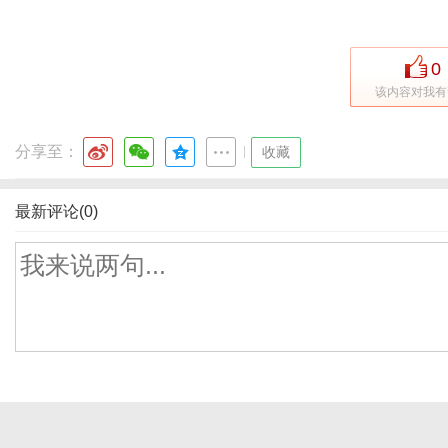
0
该内容对我有
分享至：
|
收藏
最新评论(0)