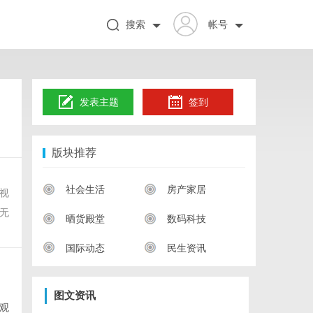
搜索
帐号
发表主题
签到
版块推荐
社会生活
房产家居
视
无
晒货殿堂
数码科技
国际动态
民生资讯
图文资讯
观