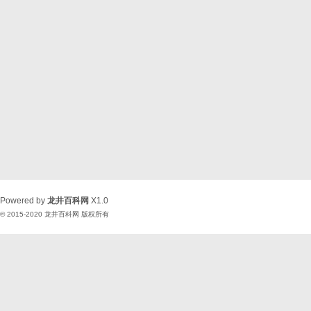
Powered by
龙井百科网
X1.0
© 2015-2020
龙井百科网
版权所有