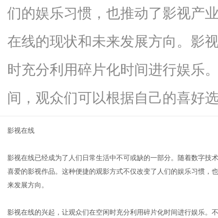
们的娱乐习惯，也推动了影视产
在线的现状和未来发展方向。影
百
时充分利用碎片化时间进行娱乐
间，观众们可以根据自己的喜好选择..
影视在线
影视在线已经成为了人们日常生活中不可或缺的一部分。随着数字技
科
喜爱的影视作品。这种便捷的观影方式不仅改变了人们的娱乐习惯，
来发展方向。
影视在线的兴起，让观众们在空闲时充分利用碎片化时间进行娱乐。