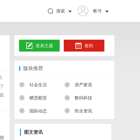
搜索
帐号
发表主题
签到
版块推荐
机
社会生活
房产家居
了
庭
晒货殿堂
数码科技
国际动态
民生资讯
图文资讯
很