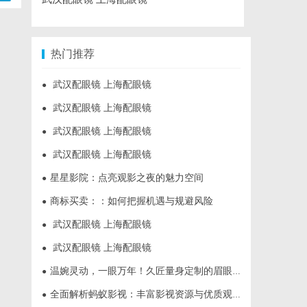
热门推荐
武汉配眼镜 上海配眼镜
●
武汉配眼镜 上海配眼镜
●
武汉配眼镜 上海配眼镜
●
武汉配眼镜 上海配眼镜
●
星星影院：点亮观影之夜的魅力空间
●
商标买卖：：如何把握机遇与规避风险
●
武汉配眼镜 上海配眼镜
●
武汉配眼镜 上海配眼镜
●
温婉灵动，一眼万年！久匠量身定制的眉眼唇，才是你整张脸的点睛之笔！淡颜系女生的气质加分项
●
全面解析蚂蚁影视：丰富影视资源与优质观影体验的新时代平台
●