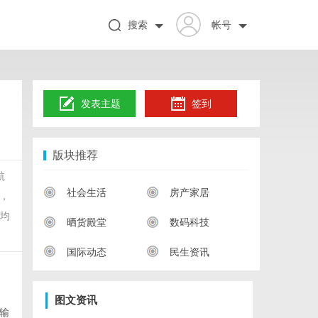
搜索
帐号
发表主题
签到
版块推荐
航
社会生活
房产家居
，
年均
晒货殿堂
数码科技
国际动态
民生资讯
图文资讯
输