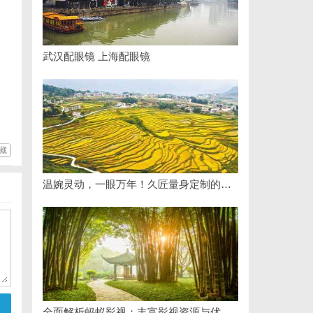
武汉配眼镜 上海配眼镜
藏
温婉灵动，一眼万年！久匠量身定制的眉眼唇，才是你整张脸的点睛之笔！淡颜系女生的气质加分项
全面解析蚂蚁影视：丰富影视资源与优质观影体验的新时代平台