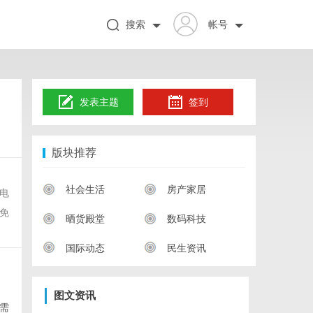
搜索
帐号
发表主题
签到
版块推荐
社会生活
房产家居
电
免
晒货殿堂
数码科技
国际动态
民生资讯
图文资讯
需