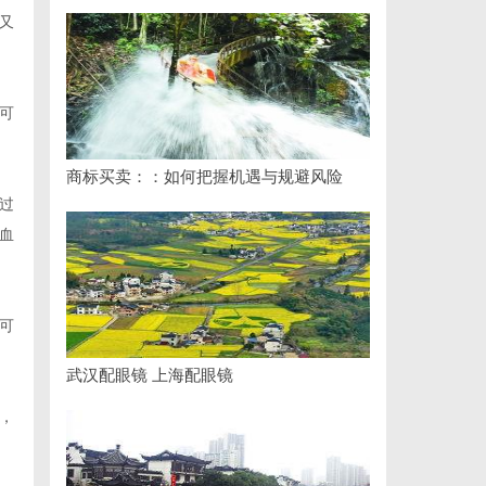
又
可
商标买卖：：如何把握机遇与规避风险
过
血
可
武汉配眼镜 上海配眼镜
，