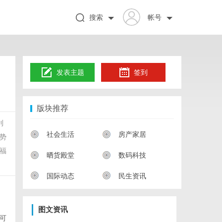
搜索
帐号
发表主题
签到
版块推荐
利
社会生活
房产家居
势
福
晒货殿堂
数码科技
国际动态
民生资讯
图文资讯
可