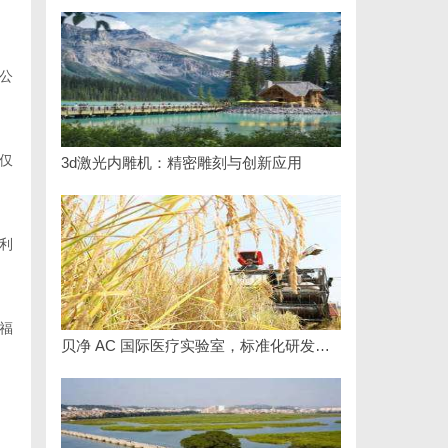
公
仅
3d激光内雕机：精密雕刻与创新应用
利
福
贝净 AC 国际医疗实验室，标准化研发体系全解析