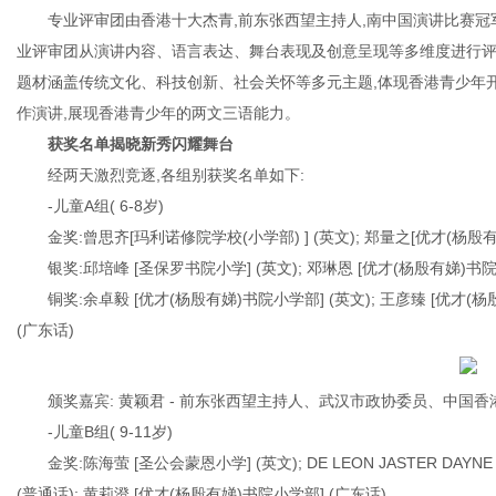
专业评审团由香港十大杰青,前东张西望主持人,南中国演讲比赛冠
业评审团从演讲内容、语言表达、舞台表现及创意呈现等多维度进行评
题材涵盖传统文化、科技创新、社会关怀等多元主题,体现香港青少年
网
作演讲,展现香港青少年的两文三语能力。
获奖名单揭晓新秀闪耀舞台
经两天激烈竞逐,各组别获奖名单如下:
-儿童A组( 6-8岁)
金奖:曾思齐[玛利诺修院学校(小学部) ] (英文); 郑量之[优才(杨殷有
银奖:邱培峰 [圣保罗书院小学] (英文); 邓琳恩 [优才(杨殷有娣)书院
铜奖:余卓毅 [优才(杨殷有娣)书院小学部] (英文); 王彦臻 [优才(杨
(广东话)
颁奖嘉宾: 黄颖君 - 前东张西望主持人、武汉市政协委员、中
-儿童B组( 9-11岁)
金奖:陈海萤 [圣公会蒙恩小学] (英文); DE LEON JASTER DAY
(普通话); 黄莉澄 [优才(杨殷有娣)书院小学部] (广东话)